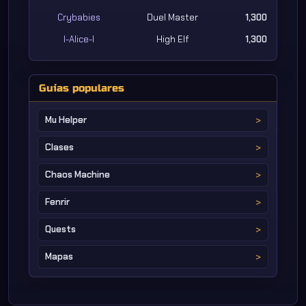
Crybabies
Duel Master
1,300
l-Alice-l
High Elf
1,300
Guías populares
Mu Helper
Clases
Chaos Machine
Fenrir
Quests
Mapas