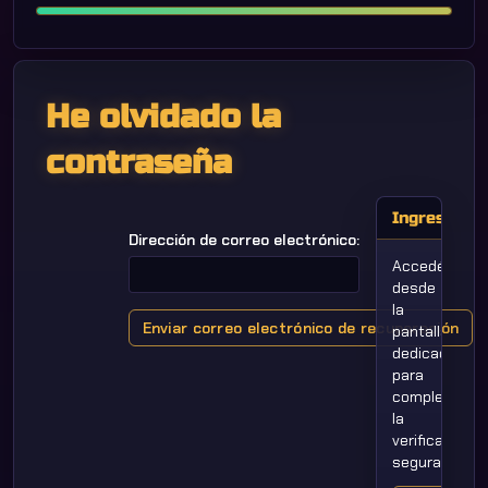
He olvidado la
contraseña
Ingresar
Dirección de correo electrónico:
Accedé
desde
la
Enviar correo electrónico de recuperación
pantalla
dedicada
para
completar
la
verificación
segura.