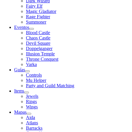
Dark Wizard
Fairy Elf
Magic Gladiator
Rage Fighter
Summoner
Eventos
Blood Castle
Chaos Castle
Devil Square
Doppelganger
Illusion Temple
Throne Conquest
Varka
Guías
Controls
Mu Helper
Party and Guild Matching
Items
Jewels
Rings
Wings
Mapas
Aida
Atlans
Barracks