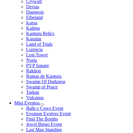
Crywolf
Devias
Dungeon
Elbeland
Icarus
Kalima
Kanturu Relics
Karutan
Land of Trials
Lorencia
Lost Tower
Noria
PVP Square
Raklion
Ruinas de Kanturu
Swamp Of Darkness
Swamp of Peace
Tarkan
Vulcanus
Mini Eventos
Balls e Cows Event
Evomon Evolves Event
Find The Bombs
Jewel Bingo Event
Last Man Standing