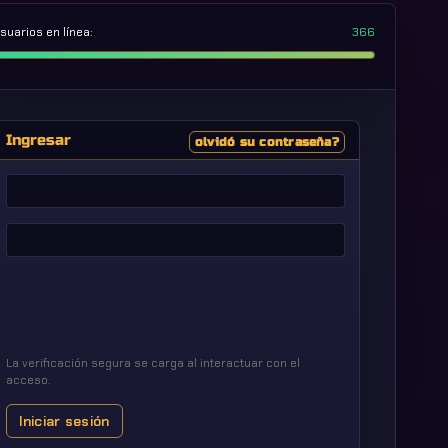
suarios en línea:
366
Ingresar
olvidó su contraseña?
Nombre
de
usuario
Contraseña
La verificación segura se carga al interactuar con el
acceso.
Iniciar sesión