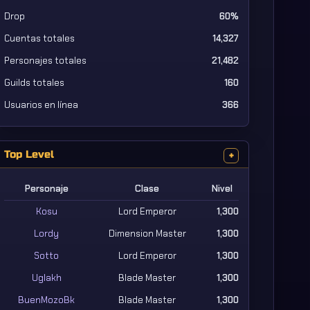
Drop
60%
Cuentas totales
14,327
Personajes totales
21,482
Guilds totales
160
Usuarios en línea
366
Top Level
+
Personaje
Clase
Nivel
Kosu
Lord Emperor
1,300
Lordy
Dimension Master
1,300
Sotto
Lord Emperor
1,300
Uglakh
Blade Master
1,300
BuenMozoBk
Blade Master
1,300