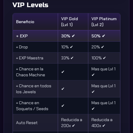
VIP Levels
VIP Gold
VIP Platinum
Beneficio
(Lvl 1)
(Lvl 2)
+ EXP
30% ✔
50% ✔
+ Drop
10% ✔
20% ✔
+ EXP Maestra
33% ✔
100% ✔
+ Chance en la
Mas que Lvl 1
✔
Chaos Machine
✔
+ Chance en todos
Mas que Lvl 1
✔
los Jewels
✔
+ Chance en
Mas que Lvl 1
✔
Soquets / Seeds
✔
Reducida a
Reducida a
Auto Reset
200x ✔
400x ✔