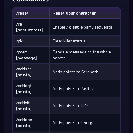
/reset
Reset your character.
/re
Enable / disable party requests.
[on/auto/off]
/pk
Clear killer status
/post
Sends a message to the whole
[message]
server.
/addstr
Adds points to Strength.
[points]
/addagi
Adds points to Agility.
[points]
/addvit
Adds points to Life.
[points]
/addene
Adds points to Energy.
[points]