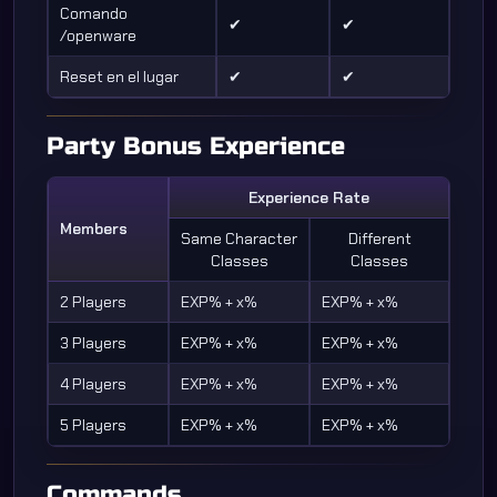
Comando
✔
✔
/openware
Reset en el lugar
✔
✔
Party Bonus Experience
Experience Rate
Members
Same Character
Different
Classes
Classes
2 Players
EXP% + x%
EXP% + x%
3 Players
EXP% + x%
EXP% + x%
4 Players
EXP% + x%
EXP% + x%
5 Players
EXP% + x%
EXP% + x%
Commands