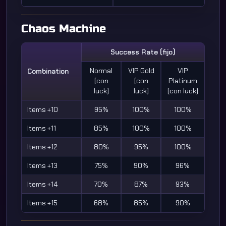
Chaos Machine
Success Rate (fijo)
Normal
VIP Gold
VIP
Combination
(con
(con
Platinum
luck)
luck)
(con luck)
Items +10
95%
100%
100%
Items +11
85%
100%
100%
Items +12
80%
95%
100%
Items +13
75%
90%
96%
Items +14
70%
87%
93%
Items +15
68%
85%
90%