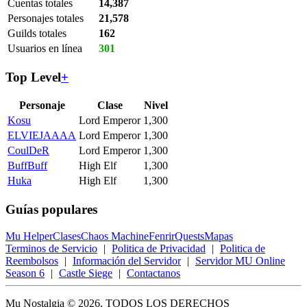
Cuentas totales
14,387
Personajes totales
21,578
Guilds totales
162
Usuarios en línea
301
Top Level
+
Personaje
Clase
Nivel
Kosu
Lord Emperor
1,300
ELVIEJAAAA
Lord Emperor
1,300
CoulDeR
Lord Emperor
1,300
BuffBuff
High Elf
1,300
Huka
High Elf
1,300
Guías populares
Mu Helper
Clases
Chaos Machine
Fenrir
Quests
Mapas
Terminos de Servicio
|
Politica de Privacidad
|
Politica de
Reembolsos
|
Información del Servidor
|
Servidor MU Online
Season 6
|
Castle Siege
|
Contactanos
Mu Nostalgia © 2026, TODOS LOS DERECHOS