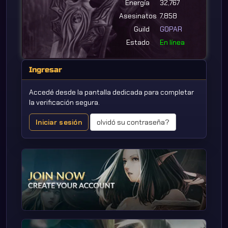
Energía
32,767
Asesinatos
7,858
Guild
GOPAR
Estado
En línea
Ingresar
Accedé desde la pantalla dedicada para completar
la verificación segura.
Iniciar sesión
olvidó su contraseña?