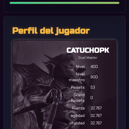
Perfil del jugador
CATUCHOPK
Duel Master
Nivel
400
Nivel
900
maestro
Resets
53
Grand
0
Resets
Fuerza
32,767
agilidad
32,767
vitalidad
32,767