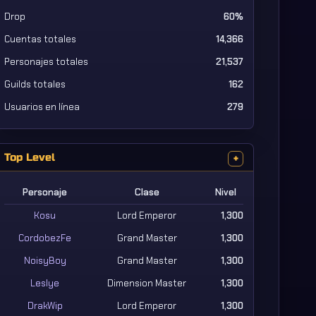
Drop
60%
Cuentas totales
14,366
Personajes totales
21,537
Guilds totales
162
Usuarios en línea
279
Top Level
+
Personaje
Clase
Nivel
Kosu
Lord Emperor
1,300
CordobezFe
Grand Master
1,300
NoisyBoy
Grand Master
1,300
Leslye
Dimension Master
1,300
DrakWip
Lord Emperor
1,300