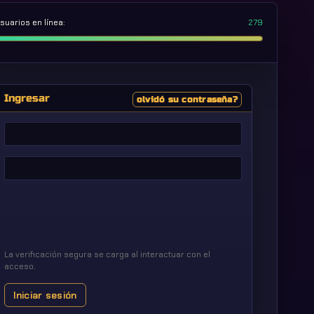
suarios en línea:
279
Ingresar
olvidó su contraseña?
Nombre
de
usuario
Contraseña
La verificación segura se carga al interactuar con el
acceso.
Iniciar sesión