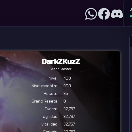
U
DarkZKuzZ
Grand Master
Nivel
400
Nivel maestro
900
Resets
95
Grand Resets
0
Fuerza
32,767
agilidad
32,767
vitalidad
32,767
Energía
32,767