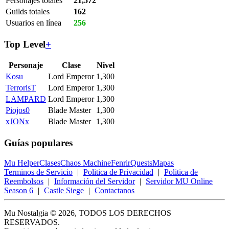
Personajes totales
21,572
Guilds totales
162
Usuarios en línea
256
Top Level
+
Personaje
Clase
Nivel
Kosu
Lord Emperor
1,300
TerrorisT
Lord Emperor
1,300
LAMPARD
Lord Emperor
1,300
Piojos0
Blade Master
1,300
xJONx
Blade Master
1,300
Guías populares
Mu Helper
Clases
Chaos Machine
Fenrir
Quests
Mapas
Terminos de Servicio
|
Politica de Privacidad
|
Politica de
Reembolsos
|
Información del Servidor
|
Servidor MU Online
Season 6
|
Castle Siege
|
Contactanos
Mu Nostalgia © 2026, TODOS LOS DERECHOS
RESERVADOS.