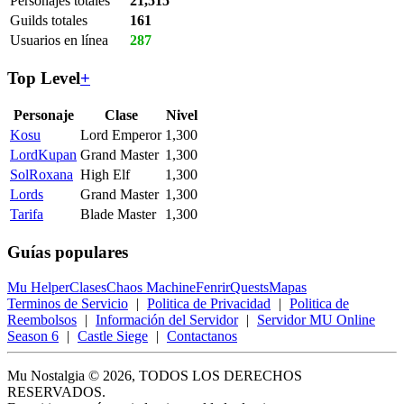
Personajes totales
21,515
Guilds totales
161
Usuarios en línea
287
Top Level
+
Personaje
Clase
Nivel
Kosu
Lord Emperor
1,300
LordKupan
Grand Master
1,300
SolRoxana
High Elf
1,300
Lords
Grand Master
1,300
Tarifa
Blade Master
1,300
Guías populares
Mu Helper
Clases
Chaos Machine
Fenrir
Quests
Mapas
Terminos de Servicio
|
Politica de Privacidad
|
Politica de
Reembolsos
|
Información del Servidor
|
Servidor MU Online
Season 6
|
Castle Siege
|
Contactanos
Mu Nostalgia © 2026, TODOS LOS DERECHOS
RESERVADOS.