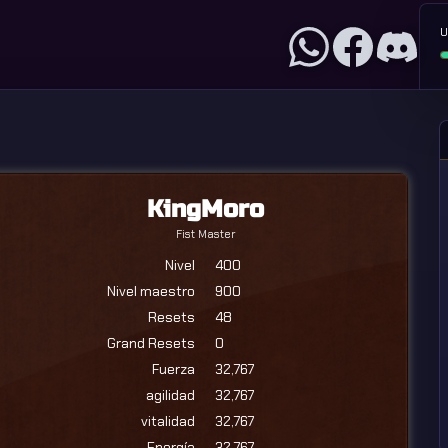
U
KingMoro
Fist Master
Nivel
400
Nivel maestro
900
Resets
48
Grand Resets
0
Fuerza
32,767
agilidad
32,767
vitalidad
32,767
Energía
32,767