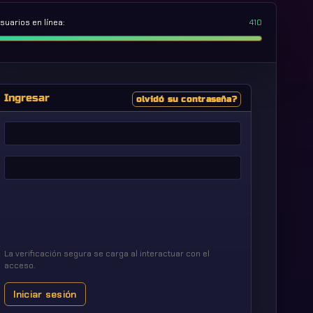
suarios en línea:
410
Ingresar
olvidó su contraseña?
Nombre
de
usuario
Contraseña
La verificación segura se carga al interactuar con el
acceso.
Iniciar sesión