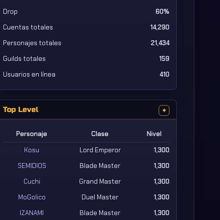
Drop
60%
Cuentas totales
14,290
Personajes totales
21,434
Guilds totales
159
Usuarios en línea
410
Top Level
+
Personaje
Clase
Nivel
Kosu
Lord Emperor
1,300
SEMIDIOS
Blade Master
1,300
Cuchi
Grand Master
1,300
MoGolico
Duel Master
1,300
IZANAMI
Blade Master
1,300