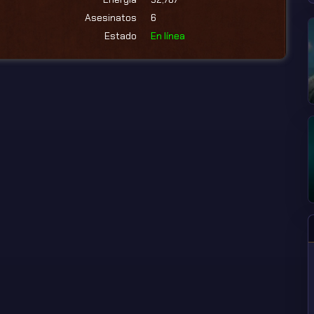
Asesinatos
6
Estado
En línea