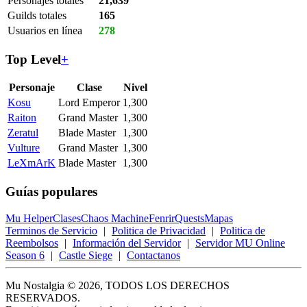
Personajes totales
21,639
Guilds totales
165
Usuarios en línea
278
Top Level
+
Personaje
Clase
Nivel
Kosu
Lord Emperor
1,300
Raiton
Grand Master
1,300
Zeratul
Blade Master
1,300
Vulture
Grand Master
1,300
LeXmArK
Blade Master
1,300
Guías populares
Mu Helper
Clases
Chaos Machine
Fenrir
Quests
Mapas
Terminos de Servicio
|
Politica de Privacidad
|
Politica de
Reembolsos
|
Información del Servidor
|
Servidor MU Online
Season 6
|
Castle Siege
|
Contactanos
Mu Nostalgia © 2026, TODOS LOS DERECHOS
RESERVADOS.