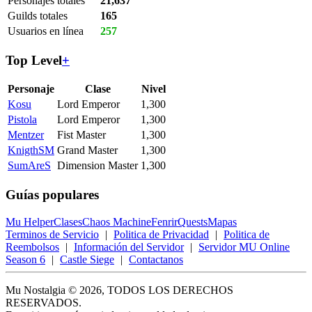
Personajes totales
21,637
Guilds totales
165
Usuarios en línea
257
Top Level
+
Personaje
Clase
Nivel
Kosu
Lord Emperor
1,300
Pistola
Lord Emperor
1,300
Mentzer
Fist Master
1,300
KnigthSM
Grand Master
1,300
SumAreS
Dimension Master
1,300
Guías populares
Mu Helper
Clases
Chaos Machine
Fenrir
Quests
Mapas
Terminos de Servicio
|
Politica de Privacidad
|
Politica de
Reembolsos
|
Información del Servidor
|
Servidor MU Online
Season 6
|
Castle Siege
|
Contactanos
Mu Nostalgia © 2026, TODOS LOS DERECHOS
RESERVADOS.