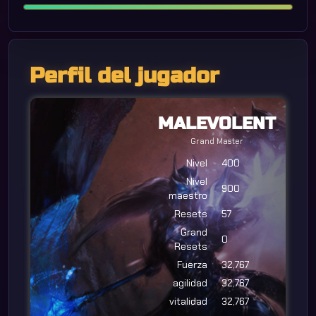
Perfil del jugador
MALEVOLENT
Grand Master
Nivel
400
Nivel
900
maestro
Resets
57
Grand
0
Resets
Fuerza
32,767
agilidad
32,767
vitalidad
32,767