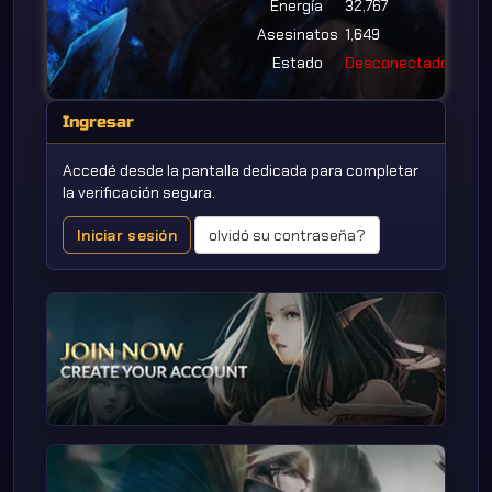
Energía
32,767
Asesinatos
1,649
Estado
Desconectado
Ingresar
Accedé desde la pantalla dedicada para completar
la verificación segura.
Iniciar sesión
olvidó su contraseña?