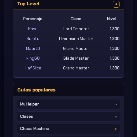
Top Level
+
Personaje
Clase
Nivel
Kosu
Lord Emperor
1,300
SumLu
Dimension Master
1,300
MaartO
Grand Master
1,300
kingGO
Blade Master
1,300
HaflSlice
Grand Master
1,300
Guías populares
Mu Helper
Clases
Chaos Machine