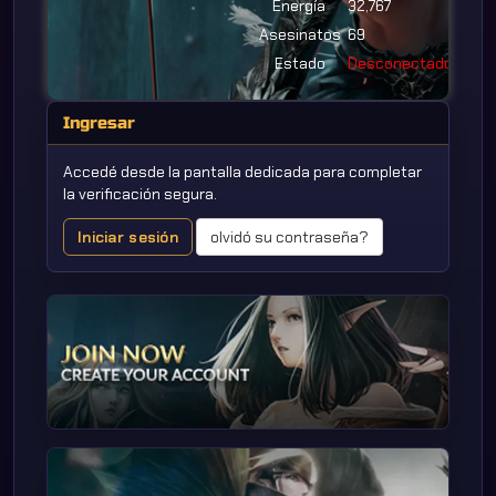
Energía
32,767
Asesinatos
69
Estado
Desconectado
Ingresar
Accedé desde la pantalla dedicada para completar
la verificación segura.
Iniciar sesión
olvidó su contraseña?