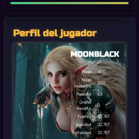
Perfil del jugador
MOONBLACK
High Elf
Nivel
400
Nivel
900
maestro
Resets
63
Grand
0
Resets
Fuerza
32,767
agilidad
32,767
vitalidad
32,767