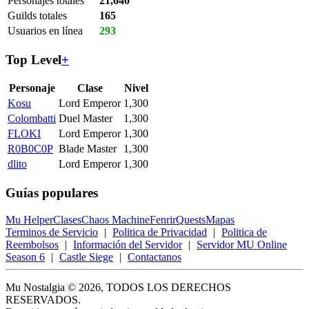
Personajes totales
21,640
Guilds totales
165
Usuarios en línea
293
Top Level
+
Personaje
Clase
Nivel
Kosu
Lord Emperor
1,300
Colombatti
Duel Master
1,300
FLOKI
Lord Emperor
1,300
R0B0C0P
Blade Master
1,300
dlito
Lord Emperor
1,300
Guías populares
Mu Helper
Clases
Chaos Machine
Fenrir
Quests
Mapas
Terminos de Servicio
|
Politica de Privacidad
|
Politica de
Reembolsos
|
Información del Servidor
|
Servidor MU Online
Season 6
|
Castle Siege
|
Contactanos
Mu Nostalgia © 2026, TODOS LOS DERECHOS
RESERVADOS.