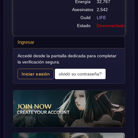
Energía
32,767
Asesinatos
2,542
Guild
LIFE
Estado
Desconectado
Ingresar
Accedé desde la pantalla dedicada para completar
la verificación segura.
Iniciar sesión
olvidó su contraseña?