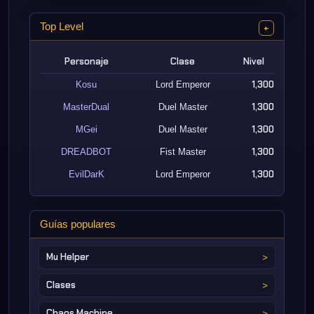
Top Level
+
Personaje
Clase
Nivel
1,300
Kosu
Lord Emperor
1,300
MasterDual
Duel Master
1,300
MGei
Duel Master
1,300
DREADBOT
Fist Master
1,300
EvilDarK
Lord Emperor
Guías populares
Mu Helper
Clases
Chaos Machine