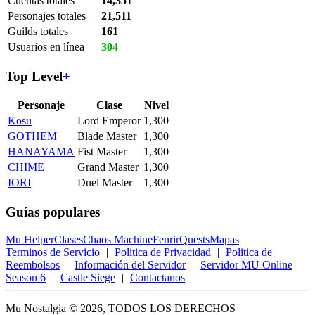
Cuentas totales
14,351
Personajes totales
21,511
Guilds totales
161
Usuarios en línea
304
Top Level
+
Personaje
Clase
Nivel
Kosu
Lord Emperor
1,300
GOTHEM
Blade Master
1,300
HANAYAMA
Fist Master
1,300
CHIME
Grand Master
1,300
IORI
Duel Master
1,300
Guías populares
Mu Helper
Clases
Chaos Machine
Fenrir
Quests
Mapas
Terminos de Servicio
|
Politica de Privacidad
|
Politica de
Reembolsos
|
Información del Servidor
|
Servidor MU Online
Season 6
|
Castle Siege
|
Contactanos
Mu Nostalgia © 2026, TODOS LOS DERECHOS