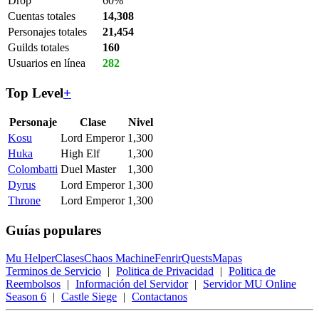
Drop
60%
Cuentas totales
14,308
Personajes totales
21,454
Guilds totales
160
Usuarios en línea
282
Top Level
+
Personaje
Clase
Nivel
Kosu
Lord Emperor
1,300
Huka
High Elf
1,300
Colombatti
Duel Master
1,300
Dyrus
Lord Emperor
1,300
Throne
Lord Emperor
1,300
Guías populares
Mu Helper
Clases
Chaos Machine
Fenrir
Quests
Mapas
Terminos de Servicio
|
Politica de Privacidad
|
Politica de
Reembolsos
|
Información del Servidor
|
Servidor MU Online
Season 6
|
Castle Siege
|
Contactanos