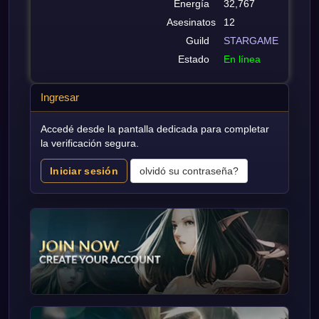
Energía
32,767
Asesinatos
12
Guild
STARGAME
Estado
En línea
Ingresar
Accedé desde la pantalla dedicada para completar
la verificación segura.
Iniciar sesión
olvidó su contraseña?