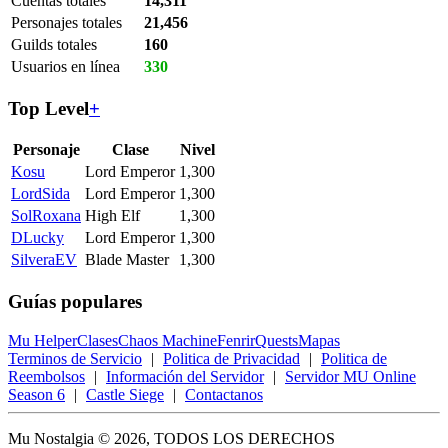
Cuentas totales
14,311
Personajes totales
21,456
Guilds totales
160
Usuarios en línea
330
Top Level
+
Personaje
Clase
Nivel
Kosu
Lord Emperor
1,300
LordSida
Lord Emperor
1,300
SolRoxana
High Elf
1,300
DLucky
Lord Emperor
1,300
SilveraEV
Blade Master
1,300
Guías populares
Mu Helper
Clases
Chaos Machine
Fenrir
Quests
Mapas
Terminos de Servicio
|
Politica de Privacidad
|
Politica de
Reembolsos
|
Información del Servidor
|
Servidor MU Online
Season 6
|
Castle Siege
|
Contactanos
Mu Nostalgia © 2026, TODOS LOS DERECHOS