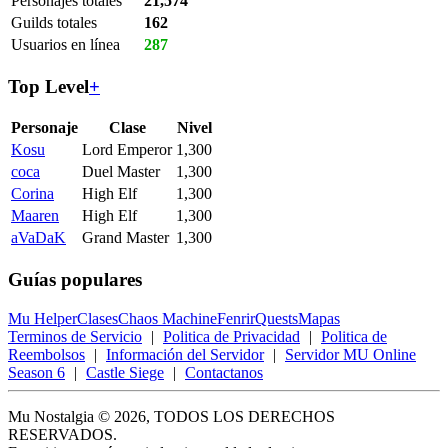
Personajes totales
21,574
Guilds totales
162
Usuarios en línea
287
Top Level
+
Personaje
Clase
Nivel
Kosu
Lord Emperor
1,300
coca
Duel Master
1,300
Corina
High Elf
1,300
Maaren
High Elf
1,300
aVaDaK
Grand Master
1,300
Guías populares
Mu Helper
Clases
Chaos Machine
Fenrir
Quests
Mapas
Terminos de Servicio
|
Politica de Privacidad
|
Politica de
Reembolsos
|
Información del Servidor
|
Servidor MU Online
Season 6
|
Castle Siege
|
Contactanos
Mu Nostalgia © 2026, TODOS LOS DERECHOS
RESERVADOS.