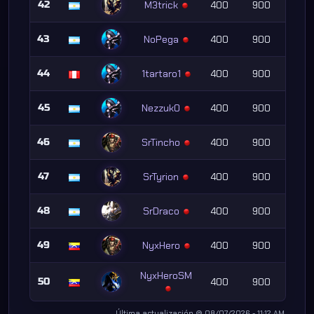
42
M3trick
400
900
43
NoPega
400
900
44
1tartaro1
400
900
45
Nezzuk0
400
900
46
SrTincho
400
900
47
SrTyrion
400
900
48
SrDraco
400
900
49
NyxHero
400
900
NyxHeroSM
50
400
900
Última actualización @ 08/07/2026 - 11:12 AM