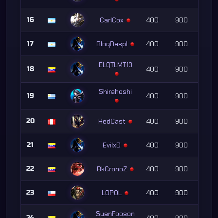
16
CarlCox
400
900
17
BloqDespl
400
900
ELQTLMT13
18
400
900
Shirahoshi
19
400
900
20
RedCast
400
900
21
EvilxD
400
900
22
BkCronoZ
400
900
23
LOPOL
400
900
SuanFooson
24
400
900