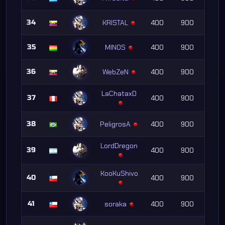
34
KRlSTAL
400
900
35
MINOS
400
900
36
WebZeN
400
900
LaChataxD
37
400
900
38
PeligrosA
400
900
LordDregon
39
400
900
KooKuShivo
40
400
900
41
soraka
400
900