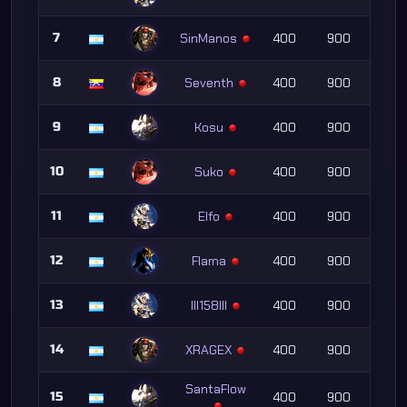
7
SinManos
400
900
8
Seventh
400
900
9
Kosu
400
900
10
Suko
400
900
11
Elfo
400
900
12
Flama
400
900
13
lll158lll
400
900
14
XRAGEX
400
900
SantaFlow
15
400
900