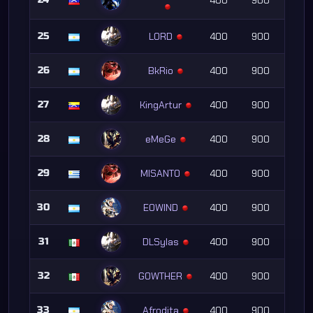
25
L0RD
400
900
26
BkRio
400
900
27
KingArtur
400
900
28
eMeGe
400
900
29
MISANTO
400
900
30
EOWIND
400
900
31
DLSylas
400
900
32
GOWTHER
400
900
33
Afrodita
400
900