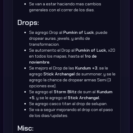
Se van a estar haciendo mas cambios
generales con el correr de los dias.
Drops:
Se agrego Drop al
Pumkin of Luck
, puede
dropear auras, jewels, y anillo de
transformacion.
Se automento el Drop al
Pumkin of Luck,
x20
en todos los mapas, hasta el
1ro de
noviembre
.
Se mejoro el Drop de las
Kundum +3
, se le
agrego
Stick Archangel
de summoner, y se le
agrego la chance de dropear armas Semi (3
opciones exe).
Se agrego el
Storm Blitz
de sum al
Kundum
+5
, y se le agrego el
Stick Archangel.
Se agrego casco titan al drop de selupan.
Se va a seguir mejorando el drop con el paso
de los dias/updates.
Misc: