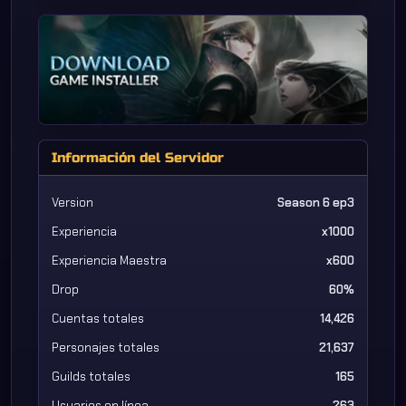
Información del Servidor
Version
Season 6 ep3
Experiencia
x1000
Experiencia Maestra
x600
Drop
60%
Cuentas totales
14,426
Personajes totales
21,637
Guilds totales
165
Usuarios en línea
263