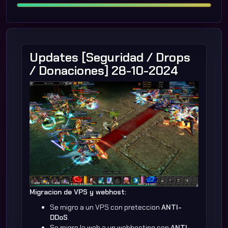
Updates [Seguridad / Drops
/ Donaciones] 28-10-2024
Migracion de VPS y webhost:
Se migro a un VPS con preteccion
ANTI-
DDoS
.
Se migro la web a un webhosting con
ANTI-