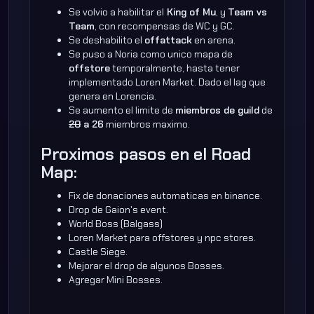
Se volvio a habilitar el
King of Mu
, y
Team vs
Team
, con recompensas de WC y GC.
Se deshabilito el
offattack
en arena.
Se puso a Noria como unico mapa de
offstore
temporalmente, hasta tener
implementado Loren Market. Dado el lag que
genera en Lorencia.
Se aumento el limite de
miembros de guild
de
20
a 26
miembros maximo.
Proximos pasos en el Road
Map:
Fix de donaciones automaticas en binance.
Drop de Gaion's event.
World Boss (Balgass)
Loren Market para offstores y npc stores.
Castle Siege.
Mejorar el drop de algunos Bosses.
Agregar Mini Bosses.