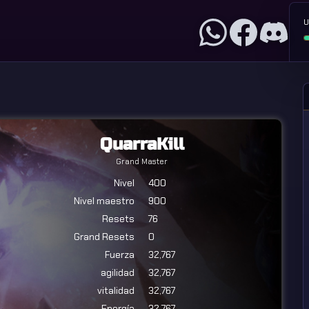
U
QuarraKill
Grand Master
Nivel
400
Nivel maestro
900
Resets
76
Grand Resets
0
Fuerza
32,767
agilidad
32,767
vitalidad
32,767
Energía
32,767