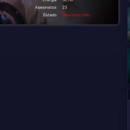
Asesinatos
23
Estado
Desconectado