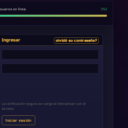
suarios en línea:
252
Ingresar
olvidó su contraseña?
Nombre
de
usuario
Contraseña
La verificación segura se carga al interactuar con el
acceso.
Iniciar sesión