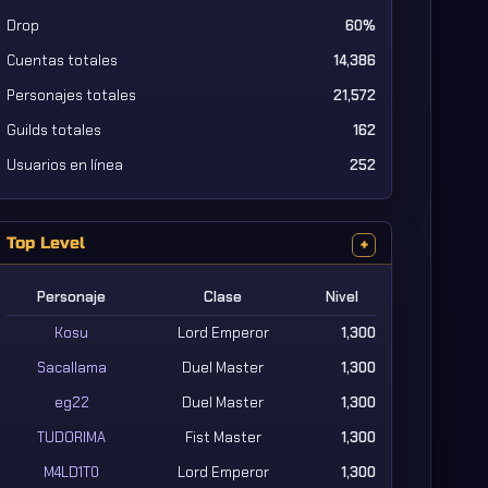
Drop
60%
Cuentas totales
14,386
Personajes totales
21,572
Guilds totales
162
Usuarios en línea
252
Top Level
+
Personaje
Clase
Nivel
Kosu
Lord Emperor
1,300
Sacallama
Duel Master
1,300
eg22
Duel Master
1,300
TUDORIMA
Fist Master
1,300
M4LD1T0
Lord Emperor
1,300