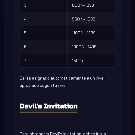
3
800 \~ 899
4
900 \~ 1099
5
1100 \~ 1299
6
1300 \~ 1499
7
1500+
Serás asignado automáticamente a un nivel
apropiado según tu nivel.
Devil's Invitation
Para obtener la Devil's Invitation, debes ir a la