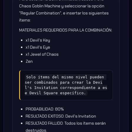
Chaos Goblin Machine y seleccionar la opción
"Regular Combination", e insertar los siguientes
ítems:
MATERIALES REQUERIDOS PARA LA COMBINACIÓN:
x1 Devil's Key
x1 Devil's Eye
x1 Jewel of Chaos
Zen
Solo ítems del mismo nivel pueden 
ser combinados para crear la Devi
l's Invitation correspondiente a es
e Devil Square específico.
PROBABILIDAD: 80%
RESULTADO EXITOSO: Devil's Invitation
RESULTADO FALLIDO: Todos los ítems serán
destruidos.