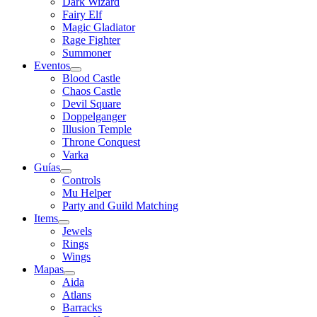
Dark Wizard
Fairy Elf
Magic Gladiator
Rage Fighter
Summoner
Eventos
Blood Castle
Chaos Castle
Devil Square
Doppelganger
Illusion Temple
Throne Conquest
Varka
Guías
Controls
Mu Helper
Party and Guild Matching
Items
Jewels
Rings
Wings
Mapas
Aida
Atlans
Barracks