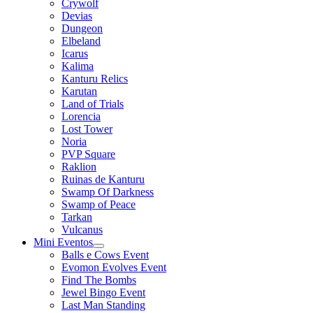
Crywolf
Devias
Dungeon
Elbeland
Icarus
Kalima
Kanturu Relics
Karutan
Land of Trials
Lorencia
Lost Tower
Noria
PVP Square
Raklion
Ruinas de Kanturu
Swamp Of Darkness
Swamp of Peace
Tarkan
Vulcanus
Mini Eventos
Balls e Cows Event
Evomon Evolves Event
Find The Bombs
Jewel Bingo Event
Last Man Standing