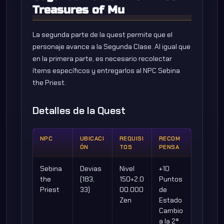
Treasures of Mu
La segunda parte de la quest permite que el
personaje avance a la Segunda Clase. Al igual que
en la primera parte, es necesario recolectar
ítems específicos y entregarlos al NPC Sebina
the Priest.
Detalles de la Quest
NPC
UBICACI
REQUISI
RECOM
ÓN
TOS
PENSA
Sebina
Devias
Nivel
+10
the
(183,
150+2.0
Puntos
Priest
33)
00.000
de
Zen
Estado
Cambio
a la 2ª