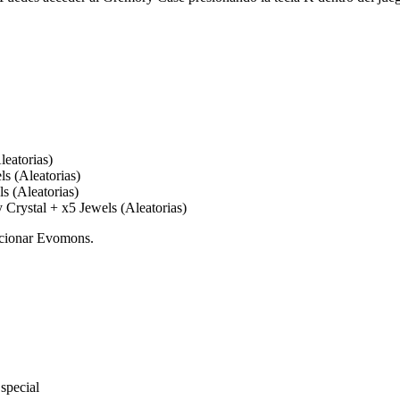
eatorias)
s (Aleatorias)
 (Aleatorias)
rystal + x5 Jewels (Aleatorias)
ucionar Evomons.
special