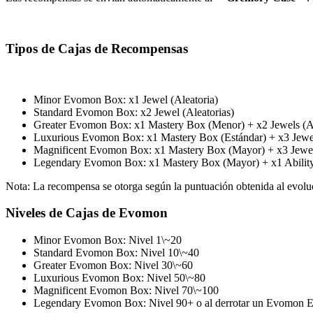
Tipos de Cajas de Recompensas
Minor Evomon Box: x1 Jewel (Aleatoria)
Standard Evomon Box: x2 Jewel (Aleatorias)
Greater Evomon Box: x1 Mastery Box (Menor) + x2 Jewels (Al
Luxurious Evomon Box: x1 Mastery Box (Estándar) + x3 Jewel
Magnificent Evomon Box: x1 Mastery Box (Mayor) + x3 Jewels
Legendary Evomon Box: x1 Mastery Box (Mayor) + x1 Ability C
Nota: La recompensa se otorga según la puntuación obtenida al evol
Niveles de Cajas de Evomon
Minor Evomon Box: Nivel 1\~20
Standard Evomon Box: Nivel 10\~40
Greater Evomon Box: Nivel 30\~60
Luxurious Evomon Box: Nivel 50\~80
Magnificent Evomon Box: Nivel 70\~100
Legendary Evomon Box: Nivel 90+ o al derrotar un Evomon E