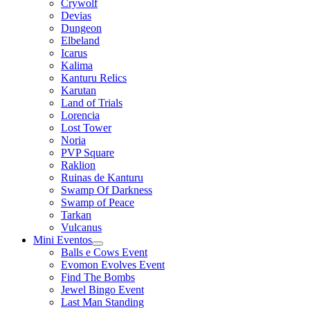
Crywolf
Devias
Dungeon
Elbeland
Icarus
Kalima
Kanturu Relics
Karutan
Land of Trials
Lorencia
Lost Tower
Noria
PVP Square
Raklion
Ruinas de Kanturu
Swamp Of Darkness
Swamp of Peace
Tarkan
Vulcanus
Mini Eventos
Balls e Cows Event
Evomon Evolves Event
Find The Bombs
Jewel Bingo Event
Last Man Standing