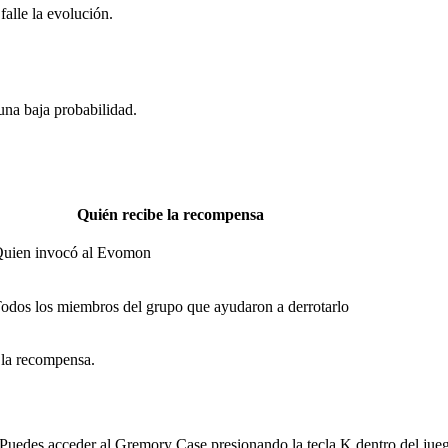
falle la evolución.
na baja probabilidad.
Quién recibe la recompensa
uien invocó al Evomon
odos los miembros del grupo que ayudaron a derrotarlo
r la recompensa.
 Puedes acceder al Gremory Case presionando la tecla K dentro del jue