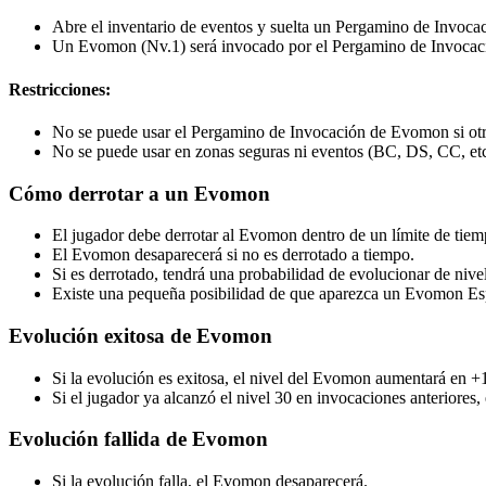
Abre el inventario de eventos y suelta un Pergamino de Invoca
Un Evomon (Nv.1) será invocado por el Pergamino de Invoca
Restricciones:
No se puede usar el Pergamino de Invocación de Evomon si ot
No se puede usar en zonas seguras ni eventos (BC, DS, CC, etc
Cómo derrotar a un Evomon
El jugador debe derrotar al Evomon dentro de un límite de tiem
El Evomon desaparecerá si no es derrotado a tiempo.
Si es derrotado, tendrá una probabilidad de evolucionar de nivel
Existe una pequeña posibilidad de que aparezca un Evomon Esp
Evolución exitosa de Evomon
Si la evolución es exitosa, el nivel del Evomon aumentará en +
Si el jugador ya alcanzó el nivel 30 en invocaciones anteriores
Evolución fallida de Evomon
Si la evolución falla, el Evomon desaparecerá.