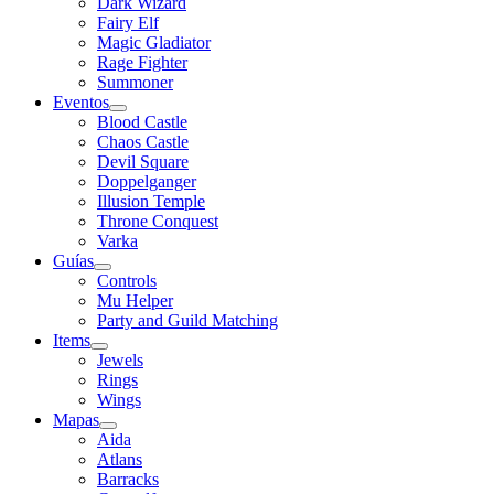
Dark Wizard
Fairy Elf
Magic Gladiator
Rage Fighter
Summoner
Eventos
Blood Castle
Chaos Castle
Devil Square
Doppelganger
Illusion Temple
Throne Conquest
Varka
Guías
Controls
Mu Helper
Party and Guild Matching
Items
Jewels
Rings
Wings
Mapas
Aida
Atlans
Barracks